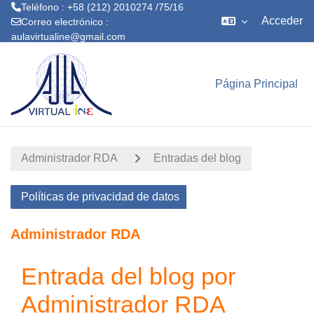
Teléfono : +58 (212) 2010274 /75/16
Acceder
Correo electrónico :
aulavirtualine@gmail.com
Salta al contenido principal
Página Principal
Administrador RDA
Entradas del blog
Políticas de privacidad de datos
Administrador RDA
Entrada del blog por
Administrador RDA